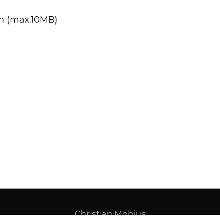
en (max.10MB)
Christian Möbius